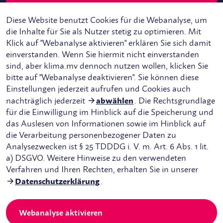
Diese Website benutzt Cookies für die Webanalyse, um
die Inhalte für Sie als Nutzer stetig zu optimieren. Mit
Klick auf "Webanalyse aktivieren" erklären Sie sich damit
einverstanden. Wenn Sie hiermit nicht einverstanden
sind, aber klima.mv dennoch nutzen wollen, klicken Sie
bitte auf "Webanalyse deaktivieren". Sie können diese
Instagram
Einstellungen jederzeit aufrufen und Cookies auch
LinkedIn
nachträglich jederzeit
abwählen
. Die Rechtsgrundlage
für die Einwilligung im Hinblick auf die Speicherung und
das Auslesen von Informationen sowie im Hinblick auf
die Verarbeitung personenbezogener Daten zu
Analysezwecken ist § 25 TDDDG i. V. m. Art. 6 Abs. 1 lit.
a) DSGVO. Weitere Hinweise zu den verwendeten
Verfahren und Ihren Rechten, erhalten Sie in unserer
Datenschutzerklärung
.
©
2026
Mecklenburg-Vorpommern tut gut
Webanalyse aktivieren
Impressum
Datenschutzerklärung
Barrierefreiheit